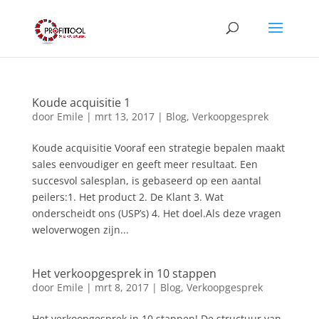
Koude acquisitie 1
door
Emile
|
mrt 13, 2017
|
Blog
,
Verkoopgesprek
Koude acquisitie Vooraf een strategie bepalen maakt
sales eenvoudiger en geeft meer resultaat. Een
succesvol salesplan, is gebaseerd op een aantal
peilers:1. Het product 2. De Klant 3. Wat
onderscheidt ons (USP’s) 4. Het doel.Als deze vragen
weloverwogen zijn...
Het verkoopgesprek in 10 stappen
door
Emile
|
mrt 8, 2017
|
Blog
,
Verkoopgesprek
Het verkoopgesprek in 10 stappen! De structuur van