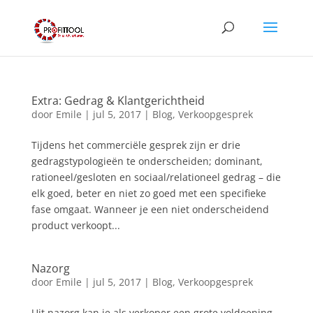
Extra: Gedrag & Klantgerichtheid
door
Emile
|
jul 5, 2017
|
Blog
,
Verkoopgesprek
Tijdens het commerciële gesprek zijn er drie
gedragstypologieën te onderscheiden; dominant,
rationeel/gesloten en sociaal/relationeel gedrag – die
elk goed, beter en niet zo goed met een specifieke
fase omgaat. Wanneer je een niet onderscheidend
product verkoopt...
Nazorg
door
Emile
|
jul 5, 2017
|
Blog
,
Verkoopgesprek
Uit nazorg kan je als verkoper een grote voldoening