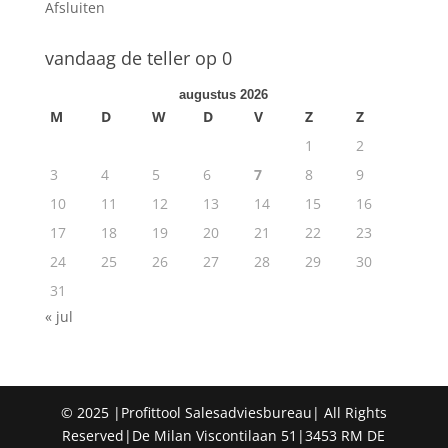
Afsluiten
vandaag de teller op 0
augustus 2026
M
D
W
D
V
Z
Z
1
2
3
4
5
6
7
8
9
10
11
12
13
14
15
16
17
18
19
20
21
22
23
24
25
26
27
28
29
30
31
« jul
© 2025 |Profittool Salesadviesbureau| All Rights
Reserved|De Milan Viscontilaan 51|3453 RM DE