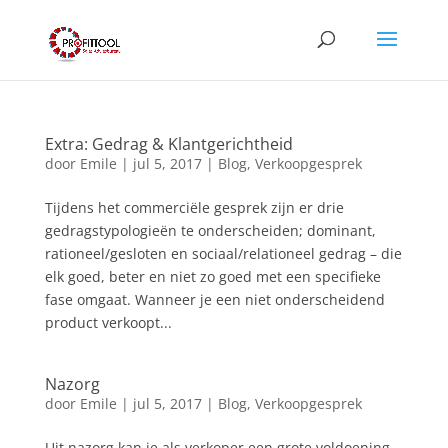
Extra: Gedrag & Klantgerichtheid
door
Emile
|
jul 5, 2017
|
Blog
,
Verkoopgesprek
Tijdens het commerciële gesprek zijn er drie
gedragstypologieën te onderscheiden; dominant,
rationeel/gesloten en sociaal/relationeel gedrag – die
elk goed, beter en niet zo goed met een specifieke
fase omgaat. Wanneer je een niet onderscheidend
product verkoopt...
Nazorg
door
Emile
|
jul 5, 2017
|
Blog
,
Verkoopgesprek
Uit nazorg kan je als verkoper een grote voldoening